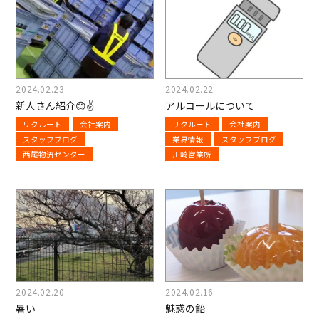
2024.02.23
2024.02.22
新人さん紹介😊✌
アルコールについて
リクルート
会社案内
リクルート
会社案内
スタッフブログ
業界情報
スタッフブログ
西尾物流センター
川崎営業所
2024.02.20
2024.02.16
暑い
魅惑の飴