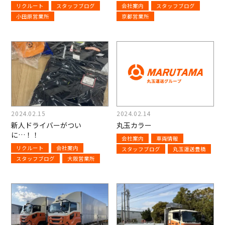
リクルート
スタッフブログ
会社案内
スタッフブログ
小田原営業所
京都営業所
2024.02.15
2024.02.14
新人ドライバーがつい
丸玉カラー
に…！！
会社案内
車両情報
リクルート
会社案内
スタッフブログ
丸玉運送豊橋
スタッフブログ
大阪営業所