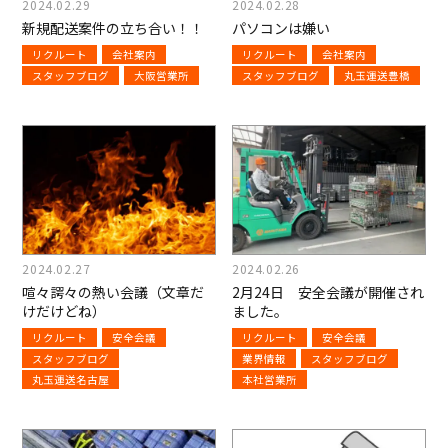
2024.02.29
2024.02.28
新規配送案件の立ち合い！！
パソコンは嫌い
リクルート
会社案内
リクルート
会社案内
スタッフブログ
大阪営業所
スタッフブログ
丸玉運送豊橋
2024.02.27
2024.02.26
喧々諤々の熱い会議（文章だ
2月24日 安全会議が開催され
けだけどね）
ました。
リクルート
安全会議
リクルート
安全会議
スタッフブログ
業界情報
スタッフブログ
丸玉運送名古屋
本社営業所