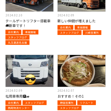
2024.02.10
2024.02.09
テールゲートリフター搭載車
新しい仲間が増えました
🚚新車です！
会社案内
車両情報
会社案内
車両情報
スタッフブログ
川崎営業所
スタッフブログ
丸玉運送名古屋
2024.02.09
2024.02.07
社用車専用🅿🚙
おすすめ！その1
会社案内
スタッフブログ
野田営業所
リクルート
西尾物流センター
スタッフブログ