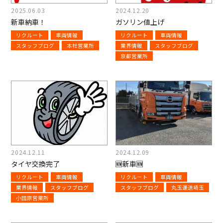
2025.06.03
2024.12.20
新車納車！
ガソリン値上げ
リクルート
車両情報
リクルート
車両情報
スタッフブログ
本社営業所
業界情報
スタッフブログ
京都営業所
2024.12.11
2024.12.09
タイヤ交換完了
🆕新車🆕
リクルート
車両情報
リクルート
車両情報
業界情報
スタッフブログ
スタッフブログ
丸玉運送埼玉
小田原営業所