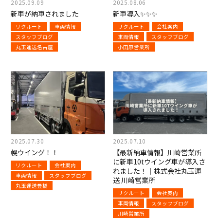
2025.09.09
2025.08.06
新車が納車されました
新車導入✨✨✨
リクルート
車両情報
リクルート
会社案内
スタッフブログ
車両情報
スタッフブログ
丸玉運送名古屋
小田原営業所
2025.07.30
2025.07.10
幌ウイング！！
【最新納車情報】川崎営業所
に新車10tウイング車が導入さ
リクルート
会社案内
れました！｜株式会社丸玉運
車両情報
スタッフブログ
送 川崎営業所
丸玉運送豊橋
リクルート
会社案内
車両情報
スタッフブログ
川崎営業所