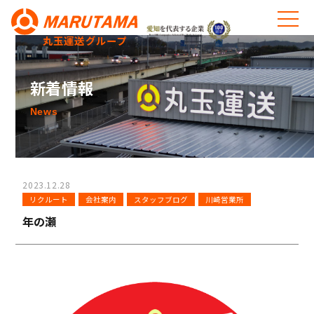
丸玉運送グループ
新着情報
News
2023.12.28
リクルート
会社案内
スタッフブログ
川崎営業所
年の瀬