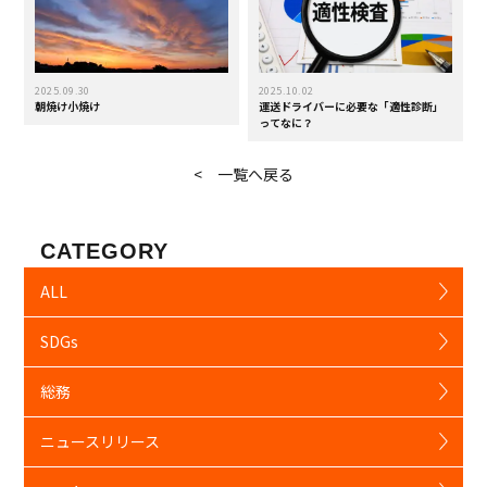
2025.09.30
2025.10.02
朝焼け小焼け
運送ドライバーに必要な「適性診断」
ってなに？
< 一覧へ戻る
CATEGORY
ALL
SDGs
総務
ニュースリリース