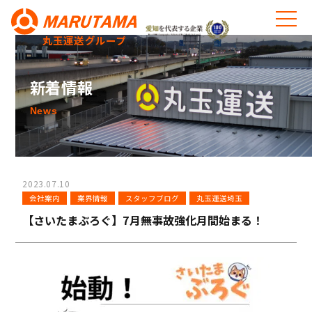
丸玉運送グループ
新着情報
News
2023.07.10
会社案内
業界情報
スタッフブログ
丸玉運送埼玉
【さいたまぶろぐ】7月無事故強化月間始まる！